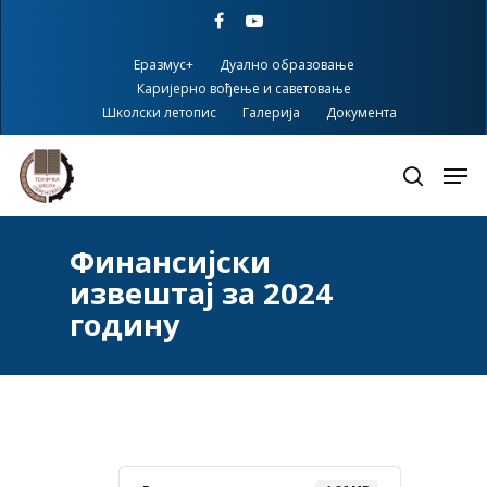
Skip
facebook
youtube
to
main
Еразмус+
Дуално образовање
content
Каријерно вођење и саветовање
Школски летопис
Галерија
Документа
Финансијски
извештај за 2024
годину