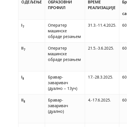
ОДЕЉЕЊЕ
ОБРАЗОВНИ
ВРЕМЕ
Бр
ПРОФИЛ
РЕАЛИЗАЦИЈЕ
са
I
Оператер
31.3.-11.4.2025.
60
7
машинске
обраде резањем
II
Оператер
21.5.-3.6.2025.
60
7
машинске
обраде резањем
I
Бравар-
17.-28.3.2025.
60
8
заваривач
(дуално – 13уч)
II
Бравар-
4.-17.6.2025.
60
8
заваривач
(дуално)