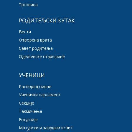
Трговина
РОДИТЕЉСКИ КУТАК
Вести
Отворена врата
Савет родитеља
Одељенске старешине
УЧЕНИЦИ
Распоред смене
Ученички парламент
Секције
Такмичења
Ескурзије
Матурски и завршни испит