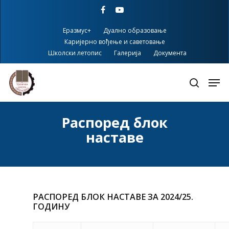
Skip
facebook
youtube
to
main
Еразмус+
Дуално образовање
content
Каријерно вођење и саветовање
Школски летопис
Галерија
Документа
Распоред блок
наставе
РАСПОРЕД БЛОК НАСТАВЕ ЗА 2024/25.
ГОДИНУ