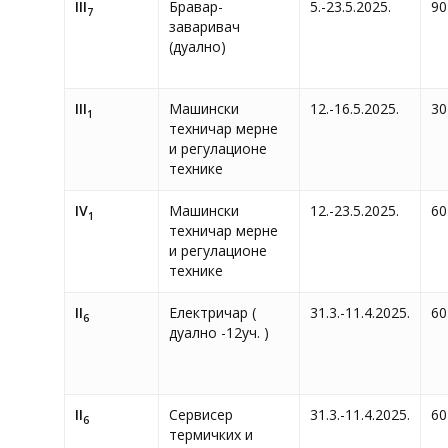
III
Бравар-
5.-23.5.2025.
90
7
заваривач
(дуално)
III
Машински
12.-16.5.2025.
30
1
техничар мерне
и регулационе
технике
IV
Машински
12.-23.5.2025.
60
1
техничар мерне
и регулационе
технике
II
Електричар (
31.3.-11.4.2025.
60
6
дуално -12уч. )
II
Сервисер
31.3.-11.4.2025.
60
6
термичких и