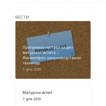
ВЕСТИ
Припремна настава за део
матурског испита –
Финансијско-рачуноводствени
техничар
7. јула 2026.
Матурски испит
7. јула 2026.