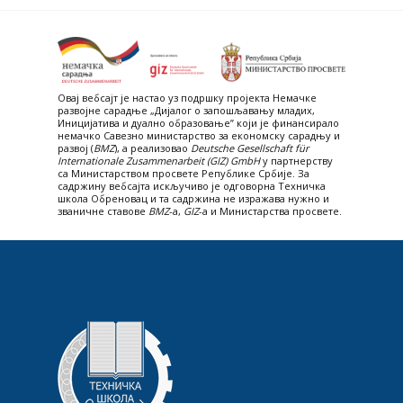
Овај вебсајт je настао уз подршку пројекта Немачке
развојне сарадње „Дијалог о запошљавању младих,
Иницијатива и дуално образовање” који је финансирало
немачко Савезно министарство за економску сарадњу и
развој (
BMZ
), а реализовао
Deutsche Gesellschaft für
Internationale Zusammenarbeit (GIZ) GmbH
у партнерству
са Министарством просвете Републике Србије. За
садржину вебсајта искључиво је одговорна Техничка
школа Обреновац и та садржина не изражава нужно и
званичне ставове
BMZ
-а,
GIZ
-a и Министарства просвете.