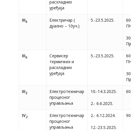
расхладних
уређаја
III
Електричар (
5.-23.5.2025.
60
6
дуално – 10уч.)
П
30
П
III
Сервисер
5.-23.5.2025.
60
6
термичких и
П
расхладних
уређаја
30
П
III
Електротехничар
10.-14.3.2025.
60
2
процесног
управљања
2.- 6.6.2025.
IV
Електротехничар
2.- 6.12.2024.
90
2
процесног
управљања
12.-23.5.2025.