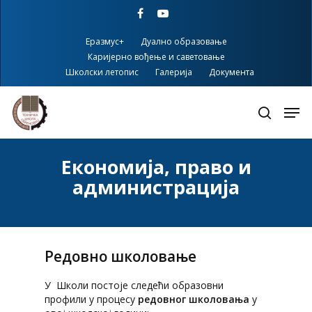
Skip
facebook
youtube
to
main
Еразмус+
Дуално образовање
content
Каријерно вођење и саветовање
Школски летопис
Галерија
Документа
Економија, право и
администрација
Редовно школовање
У Школи постоје следећи образовни
профили у процесу
редовног школовања
у