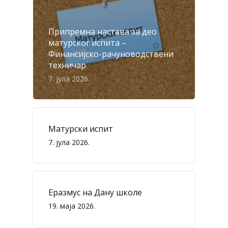
Припремна настава за део
матурског испита –
Финансијско-рачуноводствени
техничар
7. јула 2026.
Матурски испит
7. јула 2026.
Еразмус на Дану школе
19. маја 2026.