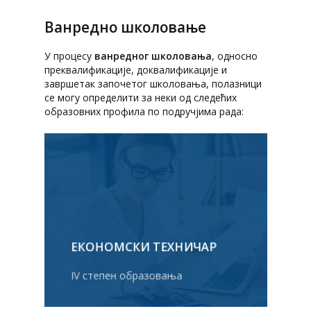
Ванредно школовање
У процесу
ванредног школовања
, односно
преквалификације, доквалификације и
завршетак започетог школовања, полазници
се могу определити за неки од следећих
образовних профила по подручјима рада:
ЕКОНОМСКИ ТЕХНИЧАР
IV степен образовања