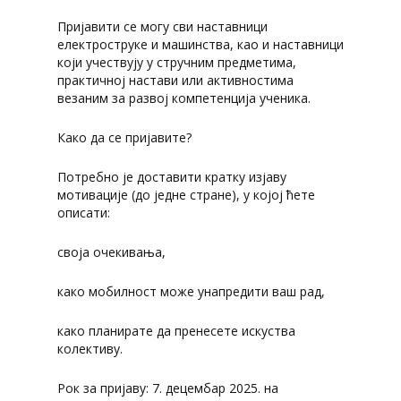
Пријавити се могу сви наставници
електроструке и машинства, као и наставници
који учествују у стручним предметима,
практичној настави или активностима
везаним за развој компетенција ученика.
Како да се пријавите?
Потребно је доставити кратку изјаву
мотивације (до једне стране), у којој ћете
описати:
своја очекивања,
како мобилност може унапредити ваш рад,
како планирате да пренесете искуства
колективу.
Рок за пријаву: 7. децембар 2025. на