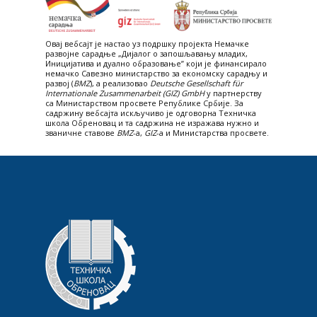
Овај вебсајт je настао уз подршку пројекта Немачке
развојне сарадње „Дијалог о запошљавању младих,
Иницијатива и дуално образовање” који је финансирало
немачко Савезно министарство за економску сарадњу и
развој (
BMZ
), а реализовао
Deutsche Gesellschaft für
Internationale Zusammenarbeit (GIZ) GmbH
у партнерству
са Министарством просвете Републике Србије. За
садржину вебсајта искључиво је одговорна Техничка
школа Обреновац и та садржина не изражава нужно и
званичне ставове
BMZ
-а,
GIZ
-a и Министарства просвете.