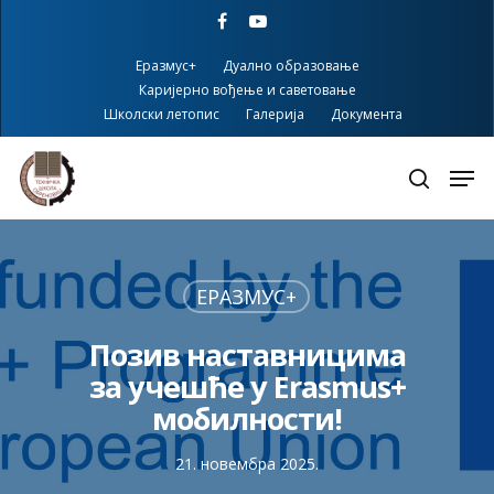
Skip
facebook
youtube
to
main
Еразмус+
Дуално образовање
content
Каријерно вођење и саветовање
Школски летопис
Галерија
Документа
ЕРАЗМУС+
Позив наставницима
за учешће у Erasmus+
мобилности!
21. новембра 2025.