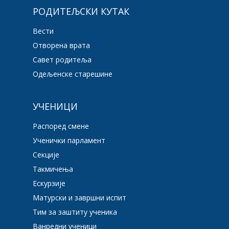
РОДИТЕЉСКИ КУТАК
Вести
Отворена врата
Савет родитеља
Одељенске старешине
УЧЕНИЦИ
Распоред смене
Ученички парламент
Секције
Такмичења
Ескурзије
Матурски и завршни испит
Тим за заштиту ученика
Ванредни ученици