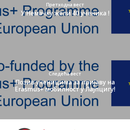
Претходна вест
У Немачку жели 40 ученика !
Следећа вест
Позив ученицима за пријаву на
Erasmus+ мобилност у Лајпцигу!