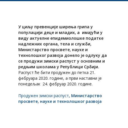
У циљу превенције ширења грипа у
популацији деце и младих, а имајући у
виду актуелне епидемиолошке податке
надлежних органа, тела и служби,
Министарство просвете, науке и
технолошког развоја донело је одлуку да
се продужи зимски распуст у основним и
редњим школама у Републици Србији.
Распуст ће бити продужен до петка 21.
фебруара 2020. године, а први наставни је
понедељак 24. фебруар 2020. године.
Продужен зимски распуст
, Министарство
просвете, науке и технолошког развоја