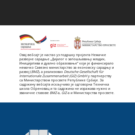
Овај вебсајт je настао уз подршку пројекта Немачке
развојне сарадње „Дијалог о запошљавању младих,
Иницијатива и дуално образовање” који је финансирало
немачко Савезно министарство за економску сарадњу и
развој (
BMZ
), а реализовао
Deutsche Gesellschaft für
Internationale Zusammenarbeit (GIZ) GmbH
у партнерству
са Министарством просвете Републике Србије. За
садржину вебсајта искључиво је одговорна Техничка
школа Обреновац и та садржина не изражава нужно и
званичне ставове
BMZ
-а,
GIZ
-a и Министарства просвете.