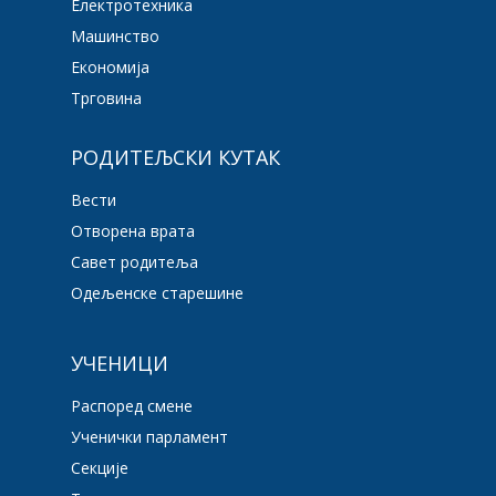
Електротехника
Машинство
Економија
Трговина
РОДИТЕЉСКИ КУТАК
Вести
Отворена врата
Савет родитеља
Одељенске старешине
УЧЕНИЦИ
Распоред смене
Ученички парламент
Секције