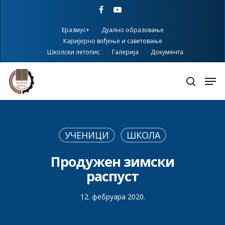
Skip
facebook
youtube
to
main
Еразмус+
Дуално образовање
content
Каријерно вођење и саветовање
Школски летопис
Галерија
Документа
УЧЕНИЦИ
ШКОЛА
Продужен зимски
распуст
12. фебруара 2020.