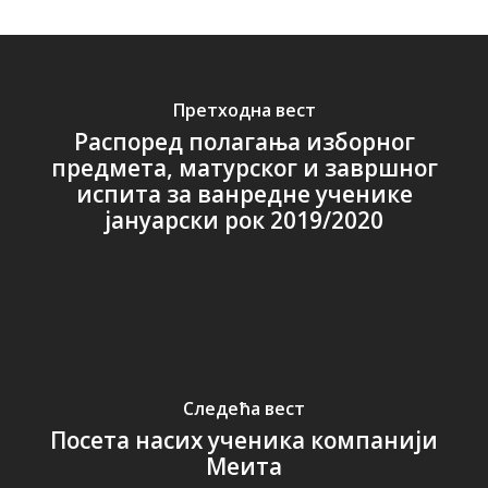
Претходна вест
Распоред полагања изборног
предмета, матурскoг и завршнoг
испита за ванредне ученике
јануарски рок 2019/2020
Следећа вест
Посета насих ученика компанији
Меита