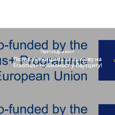
Претходна вест
Позив ученицима за пријаву на
Erasmus+ мобилност у Лајпцигу!