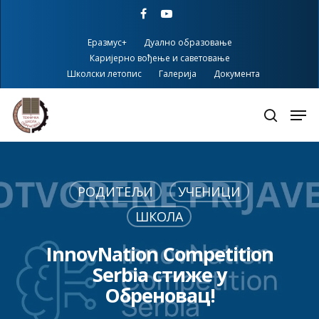
Skip
facebook
youtube
to
main
Еразмус+
Дуално образовање
content
Каријерно вођење и саветовање
Школски летопис
Галерија
Документа
РОДИТЕЉИ
УЧЕНИЦИ
ШКОЛА
InnovNation Competition
Serbia стиже у
Обреновац!