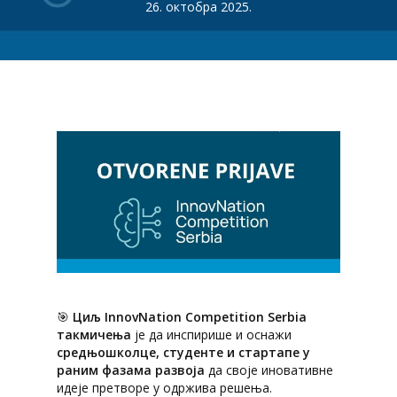
26. октобра 2025.
🎯
Циљ InnovNation Competition Serbia
такмичења
је да инспирише и оснажи
средњошколце, студенте и стартапе у
раним фазама развоја
да своје иновативне
идеје претворе у одржива решења.