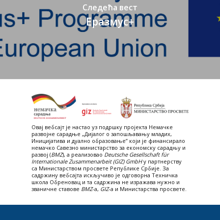
Следећа вест
Еразмус+
Овај вебсајт je настао уз подршку пројекта Немачке
развојне сарадње „Дијалог о запошљавању младих,
Иницијатива и дуално образовање” који је финансирало
немачко Савезно министарство за економску сарадњу и
развој (
BMZ
), а реализовао
Deutsche Gesellschaft für
Internationale Zusammenarbeit (GIZ) GmbH
у партнерству
са Министарством просвете Републике Србије. За
садржину вебсајта искључиво је одговорна Техничка
школа Обреновац и та садржина не изражава нужно и
званичне ставове
BMZ
-а,
GIZ
-a и Министарства просвете.