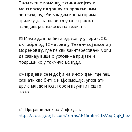
Такмичење комбинује
финансијску и
менторску подршку
са
практичним
знањем
, нудећи младим иноваторима
прилику да направе кључан корак ка
валидацији и изласку на тржиште.
📅
Инфо дан
ће бити одржан
у уторак, 28.
октобра од 12 часова у Техничкој школи у
Обреновцу
, где ће сви заинтересовани моћи
да сазнају више о условима пријаве и
подршци коју такмичење нуди.
👉
Пријави се и дођи на инфо дан
, где ћеш
сазнати све битне информације, упознати
друге младе иноваторе и научити нешто
ново!
👉 Пријавни линк за Инфо дан:
https://docs.google.com/forms/d/15mtm0jLyVbqDJqE_hbZ