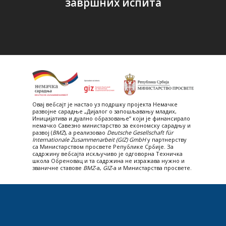
завршних испита
Овај вебсајт je настао уз подршку пројекта Немачке
развојне сарадње „Дијалог о запошљавању младих,
Иницијатива и дуално образовање” који је финансирало
немачко Савезно министарство за економску сарадњу и
развој (
BMZ
), а реализовао
Deutsche Gesellschaft für
Internationale Zusammenarbeit (GIZ) GmbH
у партнерству
са Министарством просвете Републике Србије. За
садржину вебсајта искључиво је одговорна Техничка
школа Обреновац и та садржина не изражава нужно и
званичне ставове
BMZ
-а,
GIZ
-a и Министарства просвете.