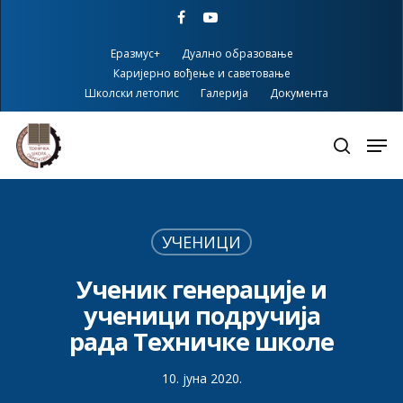
Skip
facebook
youtube
to
main
Еразмус+
Дуално образовање
content
Каријерно вођење и саветовање
Школски летопис
Галерија
Документа
УЧЕНИЦИ
Ученик генерације и
ученици подручија
рада Техничке школе
10. јуна 2020.