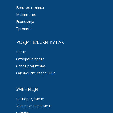
Електротехника
Машинство
Економија
Трговина
РОДИТЕЉСКИ КУТАК
Вести
Отворена врата
Савет родитеља
Одељенске старешине
УЧЕНИЦИ
Распоред смене
Ученички парламент
Секције