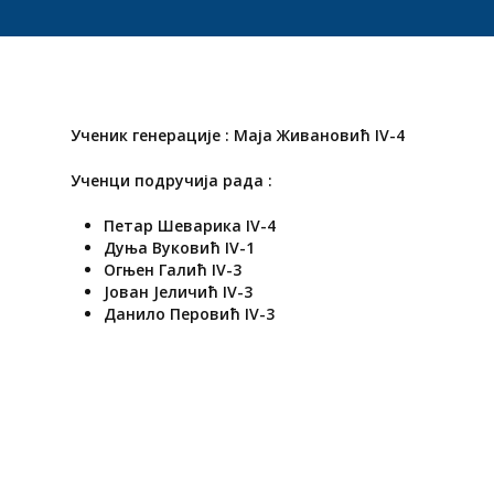
Ученик генерације : Маја Живановић IV-4
Ученци подручија рада :
Петар Шеварика IV-4
Дуња Вуковић IV-1
Огњен Галић IV-3
Јован Јеличић IV-3
Данило Перовић IV-3