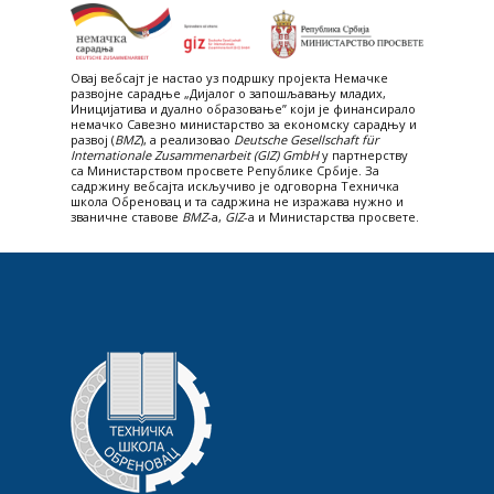
Овај вебсајт je настао уз подршку пројекта Немачке
развојне сарадње „Дијалог о запошљавању младих,
Иницијатива и дуално образовање” који је финансирало
немачко Савезно министарство за економску сарадњу и
развој (
BMZ
), а реализовао
Deutsche Gesellschaft für
Internationale Zusammenarbeit (GIZ) GmbH
у партнерству
са Министарством просвете Републике Србије. За
садржину вебсајта искључиво је одговорна Техничка
школа Обреновац и та садржина не изражава нужно и
званичне ставове
BMZ
-а,
GIZ
-a и Министарства просвете.