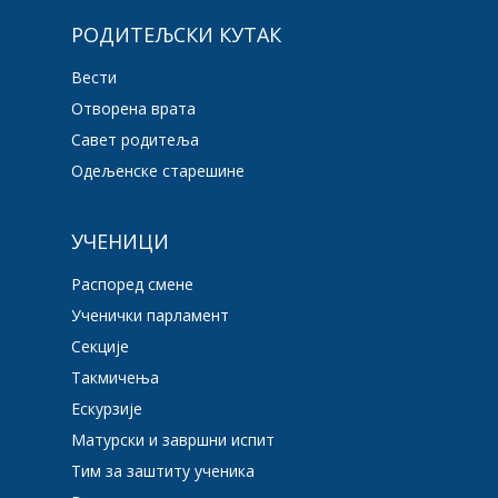
РОДИТЕЉСКИ КУТАК
Вести
Отворена врата
Савет родитеља
Одељенске старешине
УЧЕНИЦИ
Распоред смене
Ученички парламент
Секције
Такмичења
Ескурзије
Матурски и завршни испит
Тим за заштиту ученика