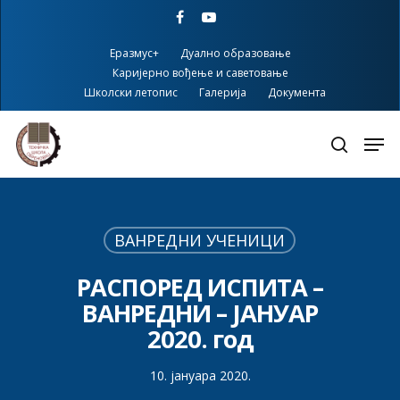
Skip
facebook
youtube
to
main
Еразмус+
Дуално образовање
content
Каријерно вођење и саветовање
Школски летопис
Галерија
Документа
ВАНРЕДНИ УЧЕНИЦИ
РАСПОРЕД ИСПИТА –
ВАНРЕДНИ – ЈАНУАР
2020. год
10. јануара 2020.