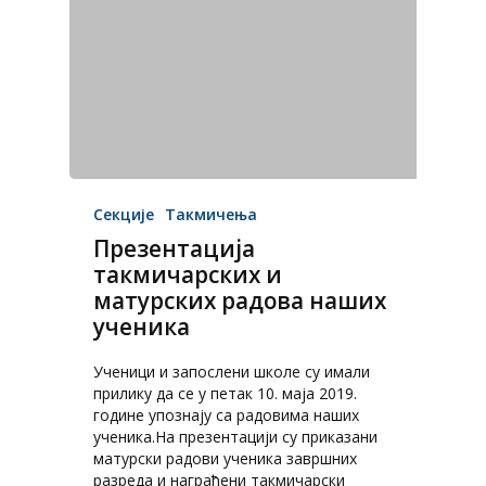
Секције
Такмичења
Презентација
такмичарских и
матурских радова наших
ученика
Ученици и запослени школе су имали
прилику да се у петак 10. маја 2019.
године упознају са радовима наших
ученика.На презентацији су приказани
матурски радови ученика завршних
разреда и награђени такмичарски