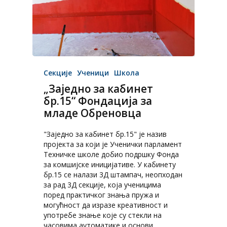
Секције
Ученици
Школа
„Заједно за кабинет
бр.15“ Фондација за
младе Обреновца
"Заједно за кабинет бр.15" је назив
пројекта за који је Ученички парламент
Техничке школе добио подршку Фонда
за комшијске иницијативе. У кабинету
бр.15 се налази 3Д штампач, неопходан
за рад 3Д секције, која ученицима
поред практичког знања пружа и
могућност да изразе креативност и
употребе знање које су стекли на
часовима аутоматике и основи