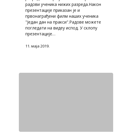
радови ученика нижих разреда.Након
презентације приказан је и
првонаграђени филм наших ученика
"Један дан на пракси".Радове можете
погледати на видеу испод. У склопу
презентације…
11. маја 2019.