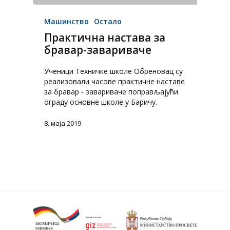
Машинство
Остало
Практична настава за
бравар-завариваче
Ученици Техничке школе Обреновац су
реализовали часове практичне наставе
за бравар - завариваче поправљајући
ограду основне школе у Баричу.
8. маја 2019.