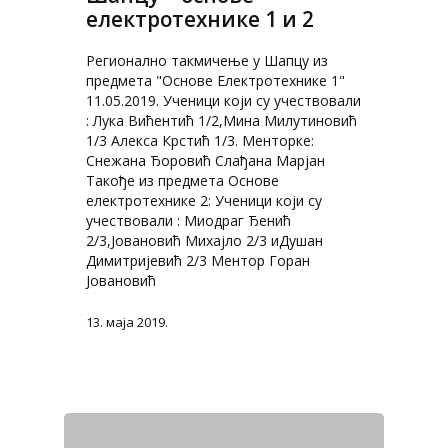
електротехнике 1 и 2
Регионално такмичење у Шапцу из
предмета "Основе Електротехнике 1"
11.05.2019. Ученици који су учествовали
: Лука Вићентић 1/2,Мина Милутиновић
1/3 Алекса Крстић 1/3. Менторке:
Снежана Ђоровић Слађана Марјан
Такође из предмета Основе
електротехнике 2: Ученици који су
учествовали : Миодраг Ђенић
2/3,Јовановић Михајло 2/3 иДушан
Димитријевић 2/3 Ментор Горан
Јовановић
13. маја 2019.