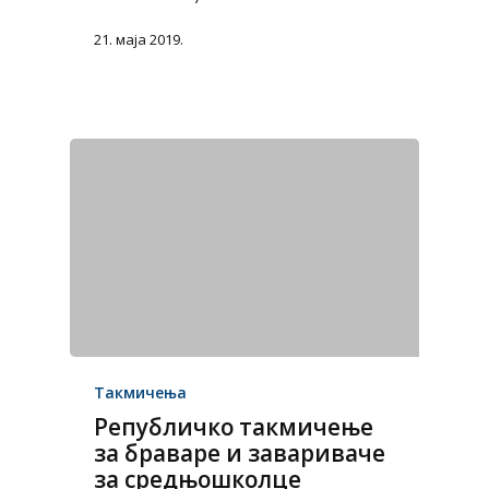
21. маја 2019.
Такмичења
Републичко такмичење
за браваре и завариваче
за средњошколце