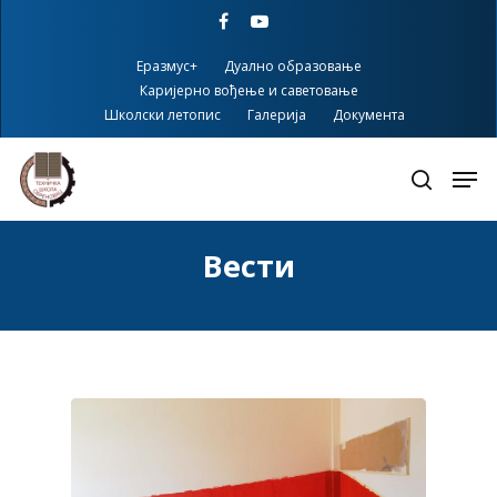
Skip
facebook
youtube
to
main
Еразмус+
Дуално образовање
content
Каријерно вођење и саветовање
Школски летопис
Галерија
Документа
Вести