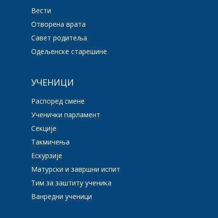
Вести
Отворена врата
Савет родитеља
Одељенске старешине
УЧЕНИЦИ
Распоред смене
Ученички парламент
Секције
Такмичења
Ескурзије
Матурски и завршни испит
Тим за заштиту ученика
Ванредни ученици