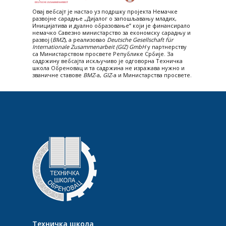
Овај вебсајт je настао уз подршку пројекта Немачке
развојне сарадње „Дијалог о запошљавању младих,
Иницијатива и дуално образовање” који је финансирало
немачко Савезно министарство за економску сарадњу и
развој (
BMZ
), а реализовао
Deutsche Gesellschaft für
Internationale Zusammenarbeit (GIZ) GmbH
у партнерству
са Министарством просвете Републике Србије. За
садржину вебсајта искључиво је одговорна Техничка
школа Обреновац и та садржина не изражава нужно и
званичне ставове
BMZ
-а,
GIZ
-a и Министарства просвете.
Техничка школа