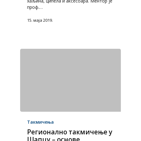
хаљина, ципела и аксесоара. Ментор je
проф.…
15. маја 2019.
Такмичења
Регионално такмичење у
Шапцу – основе