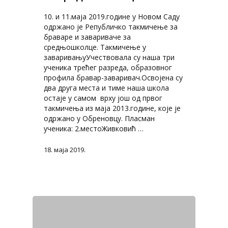
10. и 11.маја 2019.године у Новом Саду
одржано је Републичко такмичење за
браваре и завариваче за
средњошколце. Такмичење у
заваривањуУчествовала су наша три
ученика трећег разреда, образовног
профила бравар-заваривач.Освојена су
два друга места и тиме наша школа
остаје у самом врху још од првог
такмичења из маја 2013.године, које је
одржано у Обреновцу. Пласман
ученика: 2.местоЖивковић …
18. маја 2019.